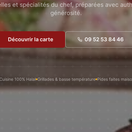
elles et spécialités du chef, préparées avec auth
générosité.
Découvrir la carte
09 52 53 84 46
Cuisine 100% Halal
Grillades & basse température
Pides faites mais