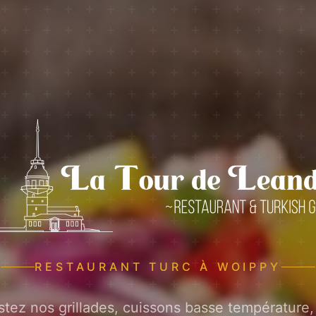
RESTAURANT TURC À WOIPPY
tez nos grillades, cuissons basse température,