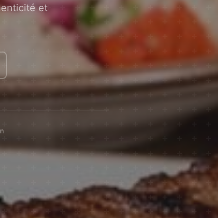
enticité et
on